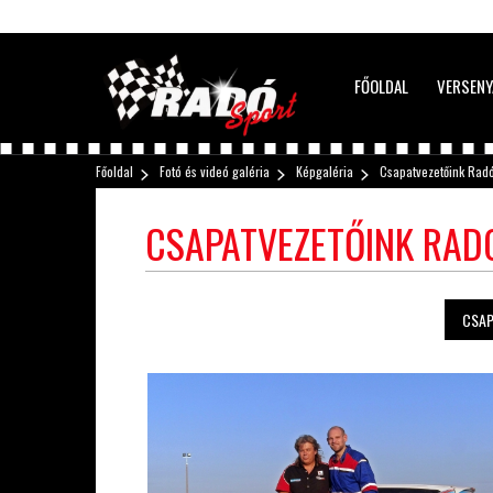
FŐOLDAL
VERSENY
Főoldal
Fotó és videó galéria
Képgaléria
Csapatvezetőink Radó 
CSAPATVEZETŐINK RADÓ 
CSAP