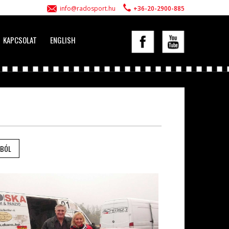
info@radosport.hu
+36-20-2900-885
KAPCSOLAT
ENGLISH
KBÓL