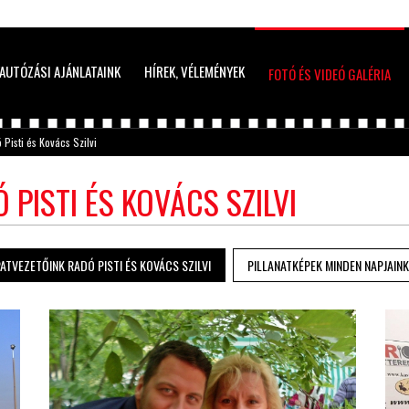
AUTÓZÁSI AJÁNLATAINK
HÍREK, VÉLEMÉNYEK
FOTÓ ÉS VIDEÓ GALÉRIA
Pisti és Kovács Szilvi
PISTI ÉS KOVÁCS SZILVI
ATVEZETŐINK RADÓ PISTI ÉS KOVÁCS SZILVI
PILLANATKÉPEK MINDEN NAPJAIN